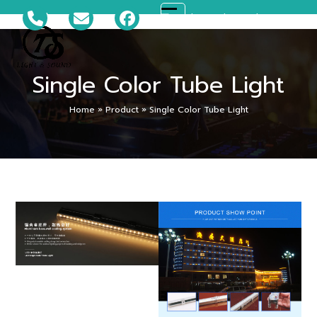
Skip
081-699-5119
ts_disco@hotmail.com
Open
Close
to
content
mobile
mobile
Single Color Tube Light
menu
menu
Home
»
Product
»
Single Color Tube Light