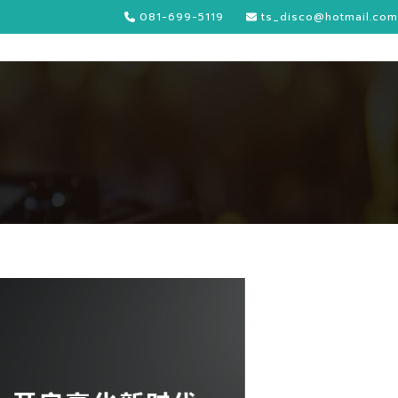
081-699-5119
ts_disco@hotmail.com