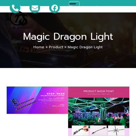
Skip
081-699-5119
ts_disco@hotmail.com
Open
Close
to
content
mobile
mobile
Magic Dragon Light
menu
menu
Home
»
Product
»
Magic Dragon Light