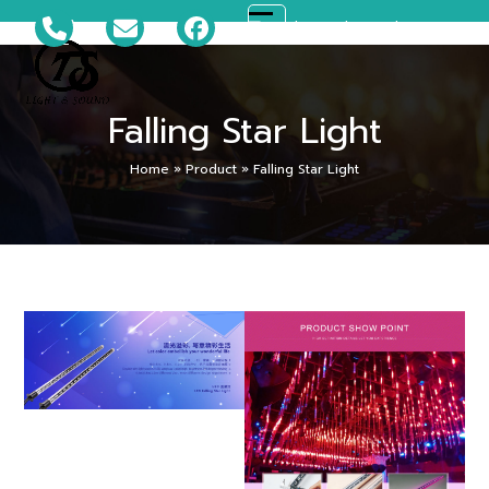
Skip
081-699-5119
ts_disco@hotmail.com
Open
Close
to
content
mobile
mobile
Falling Star Light
menu
menu
Home
»
Product
»
Falling Star Light