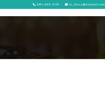
081-699-5119
ts_disco@hotmail.com