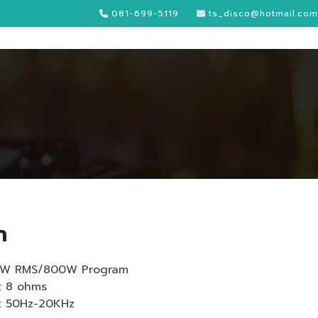
081-699-5119
ts_disco@hotmail.com
า
0W RMS/800W Program
: 8 ohms
: 50Hz-20KHz