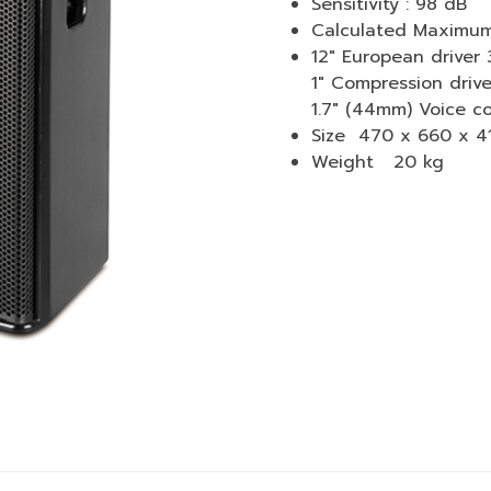
Sensitivity : 98 dB
Calculated Maximum 
12″ European driver 
1″ Compression drive
1.7″ (44mm) Voice co
Size 470 x 660 x 4
Weight 20 kg