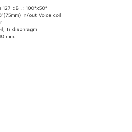
127 dB , : 100°x50°
3″(75mm) in/out Voice coil
r
il, Ti diaphragm
10 mm.