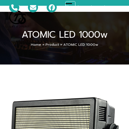
Skip
081-699-5119
ts_disco@hotmail.com
Open
Close
to
content
mobile
mobile
ATOMIC LED 1000w
menu
menu
Home
»
Product
»
ATOMIC LED 1000w